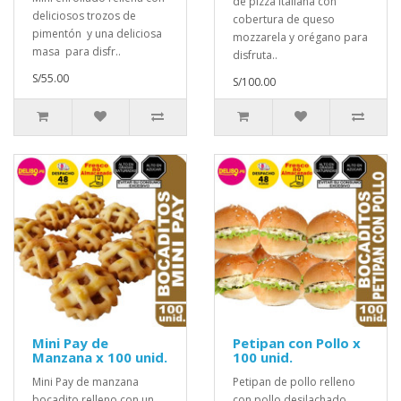
de pizza italiana con
deliciosos trozos de
cobertura de queso
pimentón y una deliciosa
mozzarela y orégano para
masa para disfr..
disfruta..
S/55.00
S/100.00
Mini Pay de
Petipan con Pollo x
Manzana x 100 unid.
100 unid.
Mini Pay de manzana
Petipan de pollo relleno
bocadito relleno con un
con pollo desilachado,