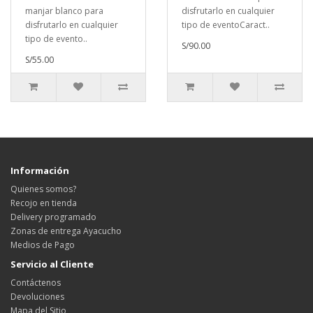
manjar blanco para
disfrutarlo en cualquier
disfrutarlo en cualquier
tipo de eventoCaract..
tipo de evento..
S/90.00
S/55.00
Información
Quienes somos?
Recojo en tienda
Delivery programado
Zonas de entrega Ayacucho
Medios de Pago
Servicio al Cliente
Contáctenos
Devoluciones
Mapa del Sitio